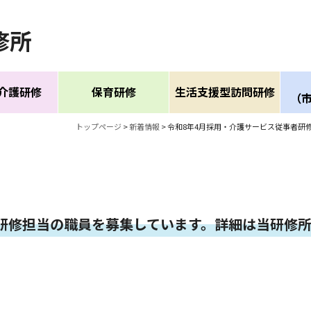
修所
介護研修
保育研修
生活支援型訪問研修
（
トップページ
>
新着情報
>
令和8年4月採用・介護サービス従事者研
者研修担当の職員を募集しています。詳細は当研修